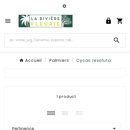

0




Accueil
Palmiers
Cycas revoluta
1 product

Pertinence