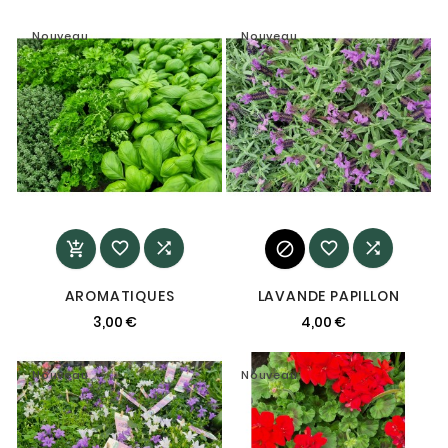
Nouveau
Nouveau






AROMATIQUES
LAVANDE PAPILLON
3,00 €
4,00 €
Nouveau
Nouveau