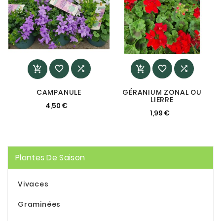






CAMPANULE
GÉRANIUM ZONAL OU
LIERRE
4,50 €
1,99 €
Plantes De Saison
Vivaces
Graminées