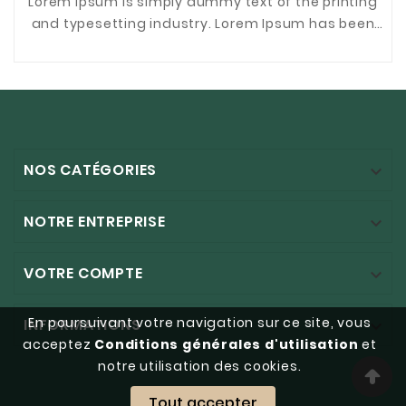
Lorem Ipsum is simply dummy text of the printing
and typesetting industry. Lorem Ipsum has been
the industrys standard dummy text ever since the
...
NOS CATÉGORIES

NOTRE ENTREPRISE

VOTRE COMPTE

En poursuivant votre navigation sur ce site, vous
INFORMATIONS

acceptez
Conditions générales d'utilisation
et
notre utilisation des cookies.
Tout accepter