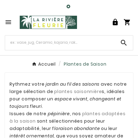

0




Accueil
Plantes de Saison
Rythmez votre
jardin au fil des saisons
avec notre
large sélection de
plantes saisonnière
s, idéales
pour composer un
espace vivant, changeant et
toujours fleuri
.
Issues de notre
pépinière
, nos
plantes adaptées
à la saison
sont sélectionnées pour leur
adaptabilité, leur f
loraison abondante
ou leur
intérêt ornemental
, que vous soyez amateur de